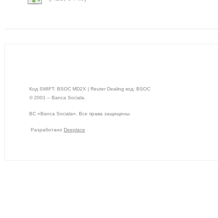
Код SWIFT: BSOC MD2X | Reuter Dealing код: BSOC
© 2001 – Banca Sociala.
BC «Banca Sociala». Все права защищены.
Разработано
Deeplace