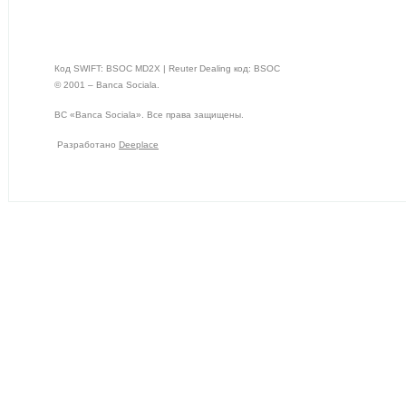
Код SWIFT: BSOC MD2X | Reuter Dealing код: BSOC
© 2001 – Banca Sociala.
BC «Banca Sociala». Все права защищены.
Разработано
Deeplace