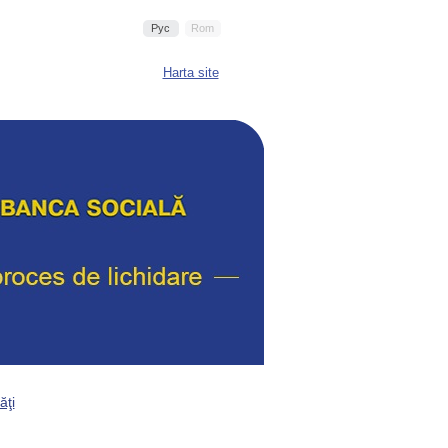
Рус
Rom
Harta site
ăţi