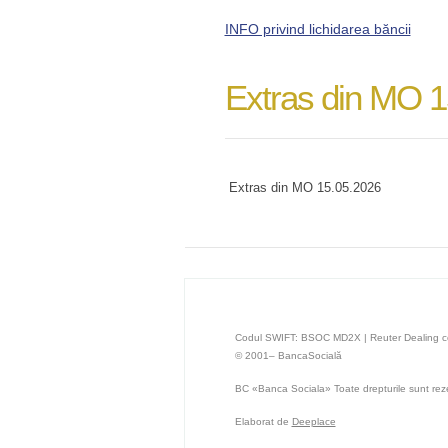
INFO privind lichidarea băncii
Extras din MO 1
Extras din MO 15.05.2026
Codul SWIFT: BSOC MD2X | Reuter Dealing 
© 2001– BancaSocială
BC «Banca Sociala» Toate drepturile sunt rez
Elaborat de
Deeplace