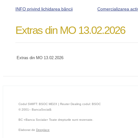
INFO privind lichidarea băncii
Comercializarea acti
Extras din MO 13.02.2026
Extras din MO 13.02.2026
Codul SWIFT: BSOC MD2X | Reuter Dealing codul: BSOC
© 2001– BancaSocială
BC «Banca Sociala» Toate drepturile sunt rezervate.
Elaborat de
Deeplace