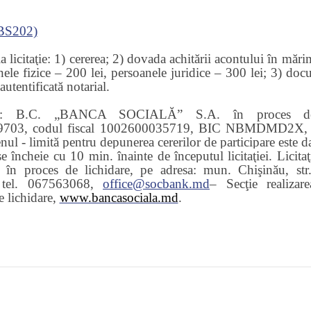
BS202)
 licitaţie: 1) cererea; 2) d
ovada achitării acontului în mărim
nele fizice – 200 lei, persoanele juridice – 300 lei;
3) d
ocu
autentificată notarial
.
iciar: B.C. „BANCA SOCIALĂ” S.A. în proces de
, codul fiscal 1002600035719, BIC NBMDMD2X, pres
ul - limită pentru depunerea cererilor de participare este d
se încheie cu 10 min. înainte de începutul licitaţiei. Licita
proces de lichidare, pe adresa: mun. Chişinău, str.
a tel. 067563068,
office@socbank.md
– Secţie realiza
e lichidare,
www.bancasociala.md
.