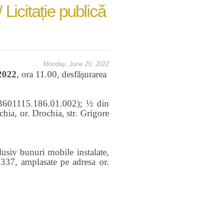
icitație publică
Monday, June 20, 2022
2022
, ora 11.00, desfăşurarea
l 3601115.186.01.002); ½ din
hia, or. Drochia, str. Grigore
lusiv bunuri mobile instalate
,
.337, amplasate pe adresa or.