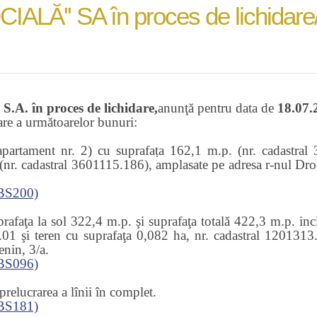
LĂ'' SA în proces de lichidare/ L
. în proces de lichidare,
anunţă pentru data de
18
.0
7
.
zare a următoarelor bunuri:
(apartament nr. 2) cu suprafața 162,1 m.p. (nr. cadastra
 (nr. cadastral 3601115.186),
amplasate pe adresa r-nul Droc
BS200)
prafaţa la sol 322,4 m.p.
şi suprafaţa totală 422,3 m.p.
i
nc
01 şi teren cu suprafaţa 0,082 ha, nr. cadastral 1201313
enin, 3/a.
BS096)
prelucrarea a lînii în complet.
BS181)