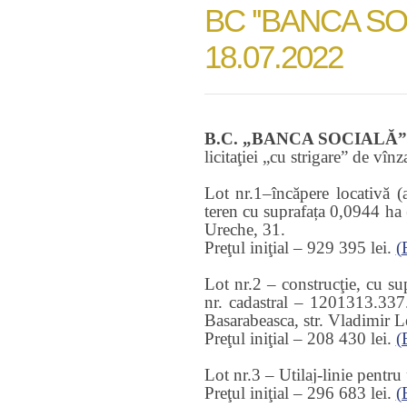
BC ''BANCA SOCIA
18.07.2022
B.C. „BANCA SOCIALĂ” S.A
licitaţiei „cu strigare” de vîn
Lot nr.1
–încăpere locativă 
teren cu suprafața 0,0944 ha
Ureche, 31.
Preţul iniţial
– 929 395 lei.
(
Lot nr.2
–
construcţie, cu su
nr. cadastral – 1201313.337.
Basarabeasca, str. Vladimir L
Preţul iniţial
– 2
08 430
lei.
(
Lot nr.3
– Utilaj-linie pentru 
Preţul iniţial –
296 683
lei.
(