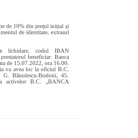
e de 10% din preţul iniţial şi
mentul de identitate, extrasul
 lichidare, codul IBAN
tatorul beneficiar: Banca
ata de
15
.0
7
.2022, ora 16.00.
ţia va avea loc la oficiul B.C.
 G. Bănulescu-Bodoni, 45.
rea activelor B.C. „BANCA