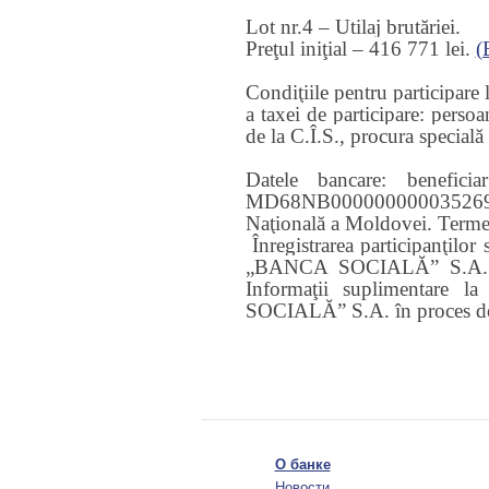
Lot nr.
4
– Utilaj brutăriei.
Preţul iniţial –
416 771
lei.
(
Condiţiile pentru participare la
a taxei de participare: persoa
de la C.Î.S., procura specială 
Datele bancare: benef
MD68NB000000000035269703
Naţională a Moldovei.
Termen
Înregistrarea participanţilor 
„BANCA SOCIALĂ” S.A. în 
Informaţii suplimentare l
SOCIALĂ” S.A.
în proces d
О банке
Новости