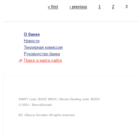
« first
‹ previous
1
2
3
О банке
Новости
Тендерная комиссия
Руководство банка
Поиск и карта сайта
SWIFT code: BSOC MD2X | Reuter Dealing code: BSOC
© 2001– BancaSociala
BС «Banca Sociala» All rights reserved.